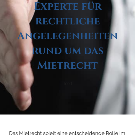
Experte für
rechtliche
Angelegenheiten
rund um das
Mietrecht
Text
Das Mietrecht spielt eine entscheidende Rolle im