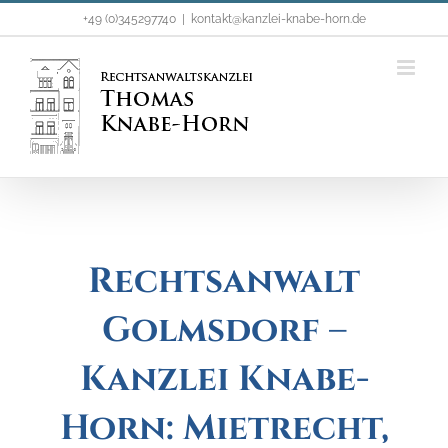
Zum
+49 (0)345297740
|
kontakt@kanzlei-knabe-horn.de
Inhalt
springen
Rechtsanwalt
Golmsdorf –
Kanzlei Knabe-
Horn: Mietrecht,