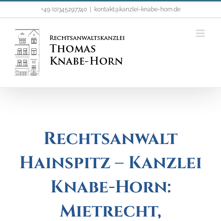
Zum
+49 (0)345297740
|
kontakt@kanzlei-knabe-horn.de
Inhalt
springen
Rechtsanwalt
Hainspitz – Kanzlei
Knabe-Horn:
Mietrecht,