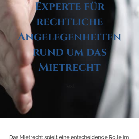
Experte für
rechtliche
Angelegenheiten
rund um das
Mietrecht
Text
Das Mietrecht spielt eine entscheidende Rolle im