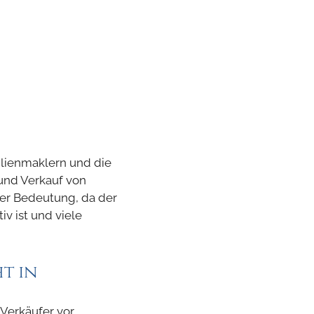
ilienmaklern und die
und Verkauf von
rer Bedeutung, da der
v ist und viele
t in
 Verkäufer vor