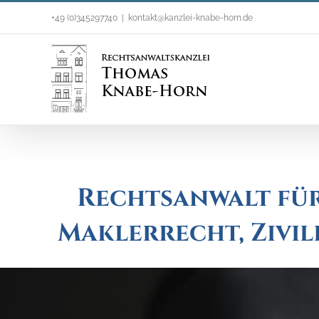
Zum
+49 (0)345297740
|
kontakt@kanzlei-knabe-horn.de
Inhalt
springen
Rechtsanwalt für
Maklerrecht, Zivi