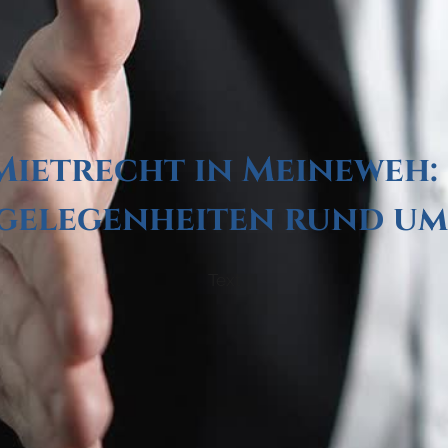
ietrecht in Meineweh: 
gelegenheiten rund um
Text