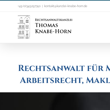
Zum
+49 (0)345297740
|
kontakt@kanzlei-knabe-horn.de
Inhalt
springen
Rechtsanwalt für M
Arbeitsrecht, Mak