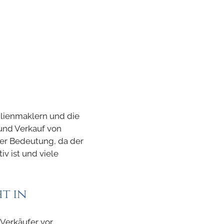
ilienmaklern und die
und Verkauf von
rer Bedeutung, da der
v ist und viele
t in
 Verkäufer vor