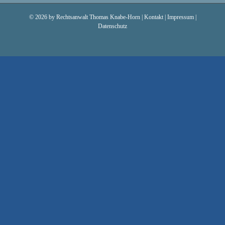
©
2026 by Rechtsanwalt Thomas Knabe-Horn |
Kontakt
|
Impressum
|
Datenschutz