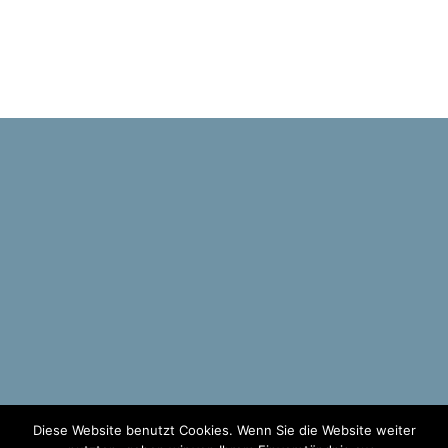
Diese Website benutzt Cookies. Wenn Sie die Website weiter
©
2026 by Rechtsanwalt Thomas Knabe-Horn |
Kontakt
|
Impressum
|