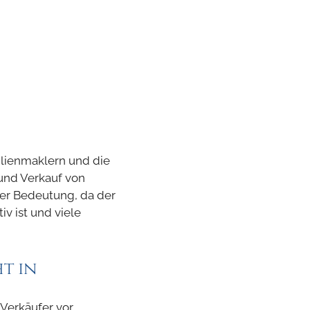
ilienmaklern und die
und Verkauf von
rer Bedeutung, da der
v ist und viele
t in
 Verkäufer vor