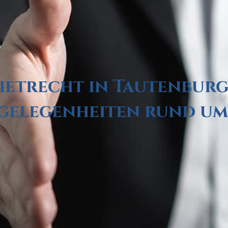
etrecht in Tautenburg:
gelegenheiten rund um
Text