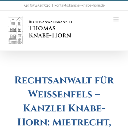
Zum
+49 (0)345297740
|
kontakt@kanzlei-knabe-horn.de
Inhalt
springen
Rechtsanwalt für
Weißenfels –
Kanzlei Knabe-
Horn: Mietrecht,