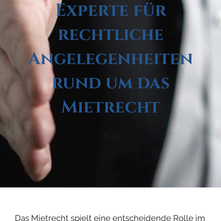
Experte für
rechtliche
Angelegenheiten
rund um das
Mietrecht
Text
Das Mietrecht spielt eine entscheidende Rolle im