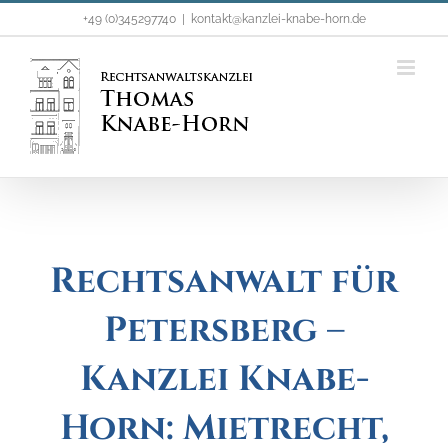
Zum
+49 (0)345297740
|
kontakt@kanzlei-knabe-horn.de
Inhalt
springen
Rechtsanwalt für
Petersberg –
Kanzlei Knabe-
Horn: Mietrecht,