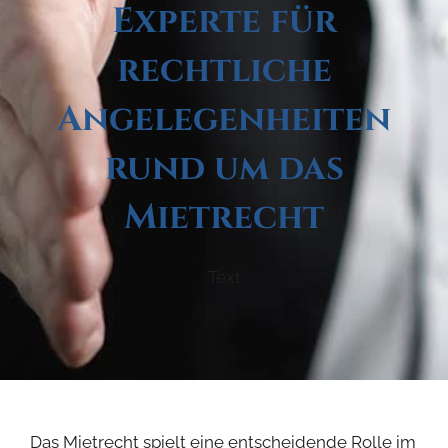
Experte für
rechtliche
Angelegenheiten
rund um das
Mietrecht
Text
Das Mietrecht spielt eine entscheidende Rolle im