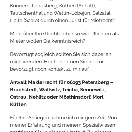
©
2026 by Rechtsanwalt Thomas Knabe-Horn |
Kontakt
|
Impressum
|
Datenschutz