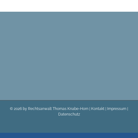
©
2026 by Rechtsanwalt Thomas Knabe-Horn |
Kontakt
|
Impressum
|
Datenschutz