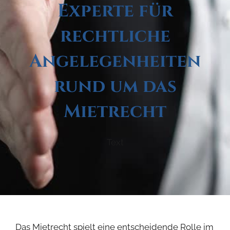
Experte für
rechtliche
Angelegenheiten
rund um das
Mietrecht
Text
Das Mietrecht spielt eine entscheidende Rolle im