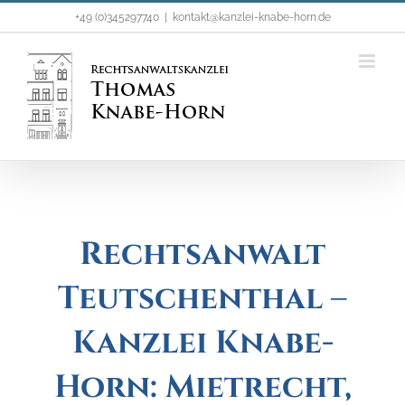
Zum
+49 (0)345297740
|
kontakt@kanzlei-knabe-horn.de
Inhalt
springen
Rechtsanwalt
Teutschenthal –
Kanzlei Knabe-
Horn: Mietrecht,